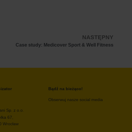
NASTĘPNY
Case study: Medicover Sport & Well Fitness
izator
Bądź na bieżąco!
Obserwuj nasze social media
ni Sp. z o.o.
elka 67,
0 Wrocław