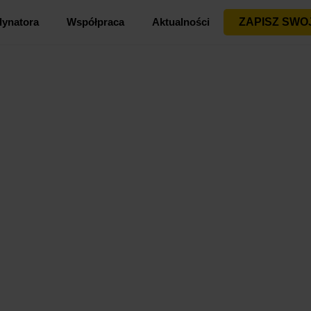
dynatora
Współpraca
Aktualności
ZAPISZ SWO