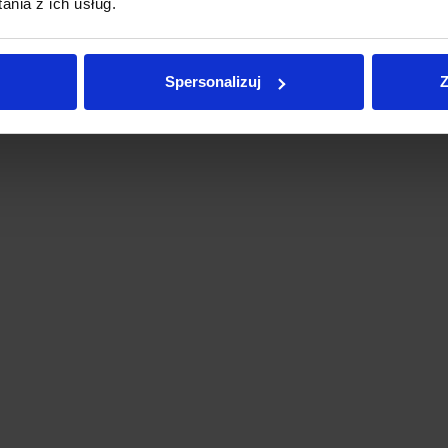
nia z ich usług.
Spersonalizuj
Z